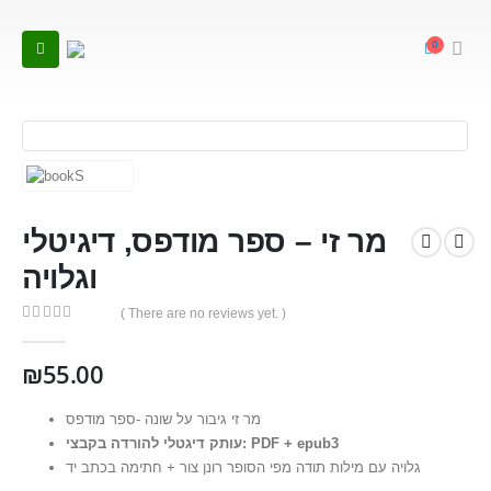
0
מר זי – ספר מודפס, דיגיטלי
וגלויה
( There are no reviews yet. )
0
out of 5
₪
55.00
מר זי גיבור על שונה -ספר מודפס
עותק דיגטלי להורדה בקבצי: PDF + epub3
גלויה עם מילות תודה מפי הסופר רונן צור + חתימה בכתב יד