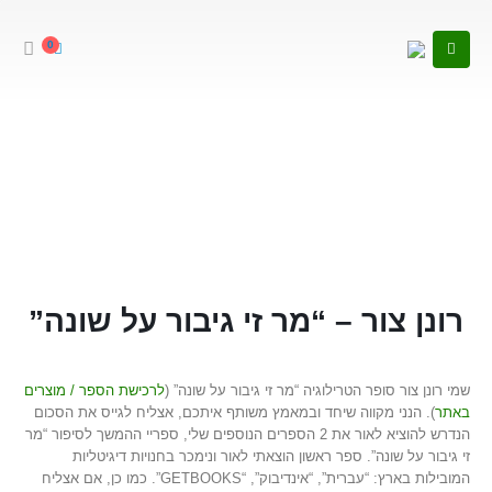
0
רונן צור –
“מר זי גיבור על שונה”
שמי רונן צור סופר הטרילוגיה “מר זי גיבור על שונה” (
לרכישת הספר / מוצרים
באתר
). הנני מקווה שיחד ובמאמץ משותף איתכם, אצליח לגייס את הסכום
הנדרש להוציא לאור את 2 הספרים הנוספים שלי, ספריי ההמשך לסיפור “מר
זי גיבור על שונה”. ספר ראשון הוצאתי לאור ונימכר בחנויות דיגיטליות
המובילות בארץ: “עברית”, “אינדיבוק”, “GETBOOKS”. כמו כן, אם אצליח