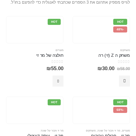
לגייס מספיק אתרגם את 3 הספרים שכתבתי לאנגלית כדי להפיצם בחו”ל.
HOT
HOT
-48%
משחקים
מוצרים
משחק ה Z (זי) רה
חולצה של מר זי
out of 5
0
out of 5
0
₪
55.00
₪
30.00
₪
58.00
HOT
HOT
-68%
מוצרים
,
מר זי גיבור על שונה
,
משחקים
מר זי גיבור על שונה
מר זי – חבילת גיבורים
מר זי – עותק דיגיטלי