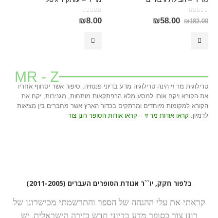
out of 5
0
out of 5
0
₪
8.00
₪
58.00
₪
182.00
MR - Z
טרילוגית מר זי הינה טרילוגיה מדע בדיוני פנטזיה, סיפור אשר יסחוף אחריו
את הקורא ויקח אותו למסע מלא הרפתקאות מותחות, מגניבות, יקח את
הקורא למקומות מיוחדים ומרתקים בכדור הארץ אשר מחברים בין מציאות
לדמיון.
קראו אודות מר זי
–
קראו אודות הסופר רונן צור
בלפור חקק, יו``ר אגודת הסופרים העברים (2011-2005)
קראתי את עלי ההגהה של הספר והתרשמתי מכישרונו של
רונן צור כסופר מדע בדיוני חדש בזירה הישראלית. יש